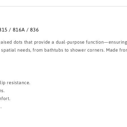
815 / 816A / 836
aised dots that provide a dual-purpose function—ensuring 
t spatial needs, from bathtubs to shower corners. Made fro
ip resistance.
ns.
fort.
.