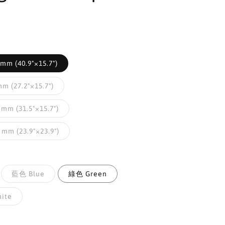
mm (40.9"×15.7")
m (27.2"×15.7")
mm (31.5"×15.7")
mm (23.9"×23.9")
藍色 Blue
綠色 Green
ite