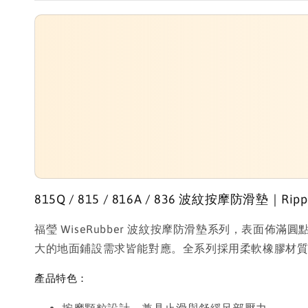
815Q / 815 / 816A / 836 波紋按摩防滑墊｜Ripple 
福瑩 WiseRubber 波紋按摩防滑墊系列，表
大的地面鋪設需求皆能對應。全系列採用柔軟橡膠材
產品特色：
按摩顆粒設計，兼具止滑與舒緩足部壓力。