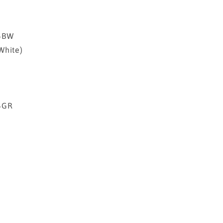
15BW
White)
6GR