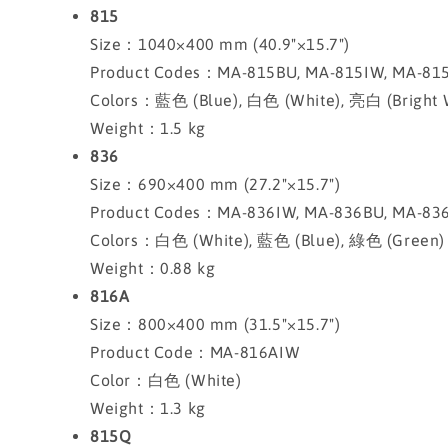
815
Size：1040×400 mm (40.9"×15.7")
Product Codes：MA-815BU, MA-815IW, MA-8
Colors：藍色 (Blue), 白色 (White), 亮白 (Bright 
Weight：1.5 kg
836
Size：690×400 mm (27.2"×15.7")
Product Codes：MA-836IW, MA-836BU, MA-83
Colors：白色 (White), 藍色 (Blue), 綠色 (Green)
Weight：0.88 kg
816A
Size：800×400 mm (31.5"×15.7")
Product Code：MA-816AIW
Color：白色 (White)
Weight：1.3 kg
815Q