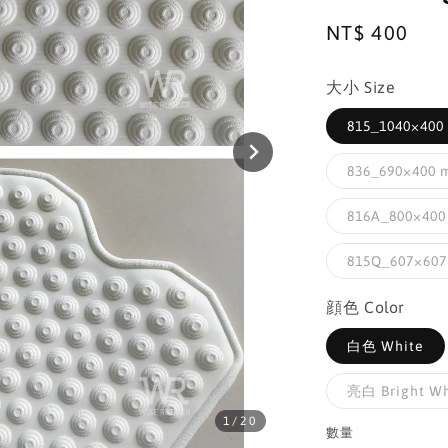
Regular
NT$ 400
price
大小 Size
815_1040×400 
836_690×400 m
816A_800×400 
815Q_607×607 
顔色 Color
白色 White
亮白 Bright Wh
1
/20
數量