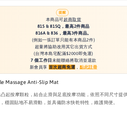
提醒
本商品可
超商取貨
815 & 815Q，最高2件商品
816A & 836，最高3件商品。
(例如一張訂單只能有本商品2件)
超量將協助改用其它出貨方式
(台灣本島宅配滿$2000即免運)
7 個工作日
未能聯絡將取消並退款
新會員享
首次超商免運
，
點此註冊
Massage Anti-Slip Mat
面佈滿圓點凸起按摩顆粒，結合止滑與足底按摩功能，依照不同尺
質，穩固貼地不易滑動，並具備防水快乾特性，維護簡便。