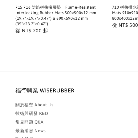
715 716 防焰拼接橡膠墊｜Flame-Resistant
710 拼接排水洞洞
Interlocking Rubber Mats 500×500×12 mm
Mats 910x910
(19.7"×19.7"×0.47") & 890×590×12 mm
800x400x12mm
(35"×23.2"×0.47")
Regular
從
NT$ 50
Regular
從
NT$ 200
起
price
price
福瑩興業 WISERUBBER
關於福瑩 About Us
技術與研發 R&D
常見問題 Q&A
最新消息 News