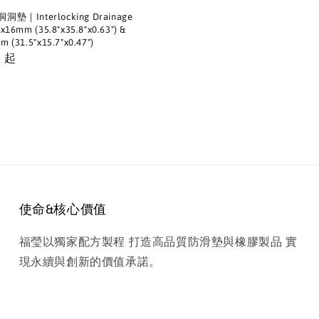
墊｜Interlocking Drainage
x16mm (35.8"x35.8"x0.63") &
 (31.5"x15.7"x0.47")
0
起
使命&核心價值
福瑩以獨家配方製程 打造高品質防滑墊與橡膠製品 實
現永續與創新的價值承諾。