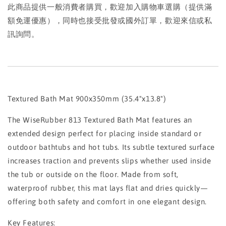
此商品提供一般消費者購買，歡迎加入購物車選購（提供滿
額免運優惠），同時也接受批發或國外訂單，歡迎來信或私
訊詢問。
Textured Bath Mat 900x350mm (35.4"x13.8")
The WiseRubber 813 Textured Bath Mat features an
extended design perfect for placing inside standard or
outdoor bathtubs and hot tubs. Its subtle textured surface
increases traction and prevents slips whether used inside
the tub or outside on the floor. Made from soft,
waterproof rubber, this mat lays flat and dries quickly—
offering both safety and comfort in one elegant design.
Key Features: