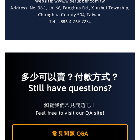
Website: www.wiserubber.com.tw
Address: No. 36-1, Ln. 66, Fanghua Rd., Xiushui Township,
Changhua County 504, Taiwan
Tel: +886-4-769-7234
多少可以賣？付款方式？
Still have questions?
瀏覽我們常見問題吧！
Feel free to visit our QA site!
常見問題 Q&A