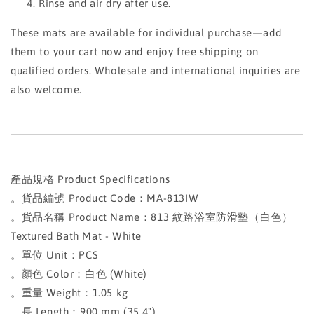
Rinse and air dry after use.
These mats are available for individual purchase—add
them to your cart now and enjoy free shipping on
qualified orders. Wholesale and international inquiries are
also welcome.
產品規格 Product Specifications
。貨品編號 Product Code：MA-813IW
。貨品名稱 Product Name：813 紋路浴室防滑墊（白色）
Textured Bath Mat - White
。單位 Unit：PCS
。顏色 Color：白色 (White)
。重量 Weight：1.05 kg
。長 Length：900 mm (35.4")