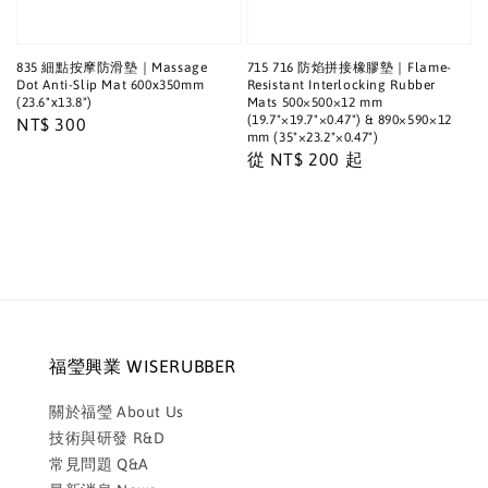
835 細點按摩防滑墊｜Massage
715 716 防焰拼接橡膠墊｜Flame-
Dot Anti-Slip Mat 600x350mm
Resistant Interlocking Rubber
(23.6"x13.8")
Mats 500×500×12 mm
(19.7"×19.7"×0.47") & 890×590×12
Regular
NT$ 300
mm (35"×23.2"×0.47")
price
Regular
從
NT$ 200
起
price
福瑩興業 WISERUBBER
關於福瑩 About Us
技術與研發 R&D
常見問題 Q&A