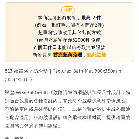
提醒
本商品可
超商取貨
，最高 2 件
(例如一張訂單只能有本商品2件)
超量將協助改用其它出貨方式
(台灣本島宅配滿$2000即免運)
7 個工作日
未能聯絡將取消並退款
新會員享
首次超商免運
，
點此註冊
813 紋路浴室防滑墊｜Textured Bath Mat 900x350mm
(35.4"x13.8")
福瑩 WiseRubber 813 紋路浴室防滑墊以加長尺寸設計，特
別適合放置於各種浴缸內，有效防滑並減少意外滑倒風險。
不論是室內或戶外型態的浴缸，或是放置於浴缸中或外部通
道處皆適用。細緻紋理設計結合柔軟橡膠材質，提供穩固的
踩踏感與舒適的使用體驗。
產品特色：