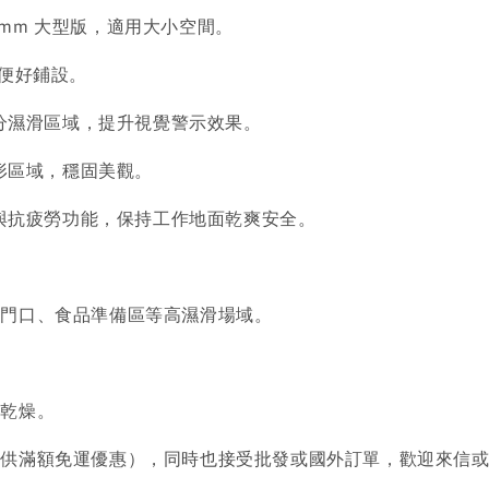
910mm 大型版，適用大小空間。
輕便好鋪設。
分濕滑區域，提升視覺警示效果。
形區域，穩固美觀。
與抗疲勞功能，保持工作地面乾爽安全。
室門口、食品準備區等高濕滑場域。
速乾燥。
提供滿額免運優惠），同時也接受批發或國外訂單，歡迎來信