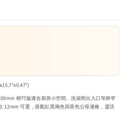
5.7"x0.47")
×400mm 輕巧版適合廚房小空間、洗澡間出入口等狹窄
款 12mm 可選，搭配紅黑兩色與黃色公母邊條，靈活