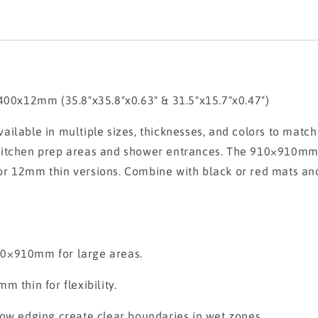
0x12mm (35.8"x35.8"x0.63" & 31.5"x15.7"x0.47")
ilable in multiple sizes, thicknesses, and colors to match 
kitchen prep areas and shower entrances. The 910×910mm la
or 12mm thin versions. Combine with black or red mats an
10×910mm for large areas.
 thin for flexibility.
low edging create clear boundaries in wet zones.