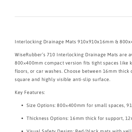
Interlocking Drainage Mats 910x910x16mm & 800x40
WiseRubber’s 710 Interlocking Drainage Mats are ava
800×400mm compact version fits tight spaces like 
floors, or car washes. Choose between 16mm thick 
square and highly visible anti-slip surface.
Key Features:
Size Options: 800×400mm for small spaces, 9
Thickness Options: 16mm thick for support, 12mm
Visual Safety Design: Red/black mats with yel