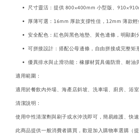
尺寸靈活：提供 800×400mm 小型版、910×
厚薄可選：16mm 厚款支撐性佳，12mm 薄款
安全配色：紅色與黑色地墊、黃色邊條，明顯劃
可拼接設計：搭配公母邊條，自由拼接成完整矩
優異排水與止滑功能：橡膠材質具備防滑、耐油
適用範圍：
適用於餐飲內外場、海產店斜坡、洗車場、廚房、浴
清潔說明：
使用中性清潔劑與刷子或水沖洗即可，簡易維護、快
此商品提供一般消費者購買，歡迎加入購物車選購（