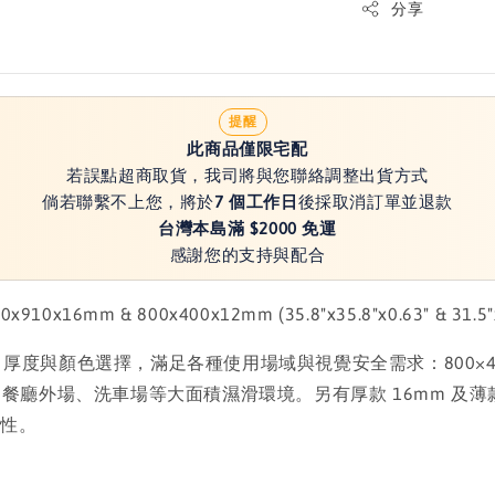
分享
提醒
此商品僅限宅配
若誤點超商取貨，我司將與您聯絡調整出貨方式
倘若聯繫不上您，將於
7 個工作日
後採取消訂單並退款
台灣本島滿 $2000 免運
感謝您的支持與配合
10x16mm & 800x400x12mm (35.8"x35.8"x0.63" & 31.5"x1
多種尺寸、厚度與顏色選擇，滿足各種使用場域與視覺安全需求：800
店、餐廳外場、洗車場等大面積濕滑環境。另有厚款 16mm 及薄
全性。