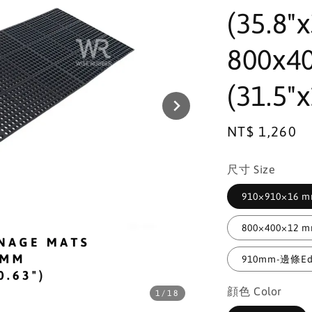
(35.8"x
800x4
(31.5"x
Regular
NT$ 1,260
price
尺寸 Size
910×910×16 
800×400×12 
910mm-邊條Ed
顔色 Color
1
/18