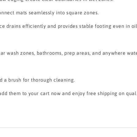
onnect mats seamlessly into square zones.
e drains efficiently and provides stable footing even in oi
car wash zones, bathrooms, prep areas, and anywhere wate
d a brush for thorough cleaning.
dd them to your cart now and enjoy free shipping on quali