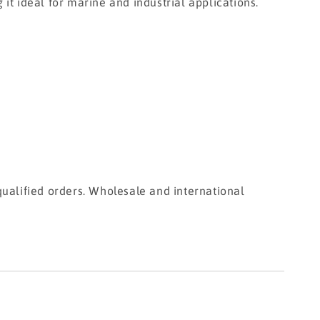
t ideal for marine and industrial applications.
ualified orders. Wholesale and international