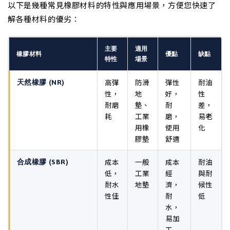
以下是幾種常見橡膠材料的特性與應用場景，方便您快速了
解各種材料的優劣：
主要
適用
橡膠材料
優點
缺點
特性
場景
高彈
防滑
彈性
耐油
天然橡膠 (NR)
性，
地
好，
性
耐磨
墊、
耐
差，
耗
工業
磨，
易老
用橡
使用
化
膠墊
舒適
成本
一般
成本
耐油
合成橡膠 (SBR)
低，
工業
經
與耐
耐水
地墊
濟，
候性
性佳
耐
低
水，
易加
工