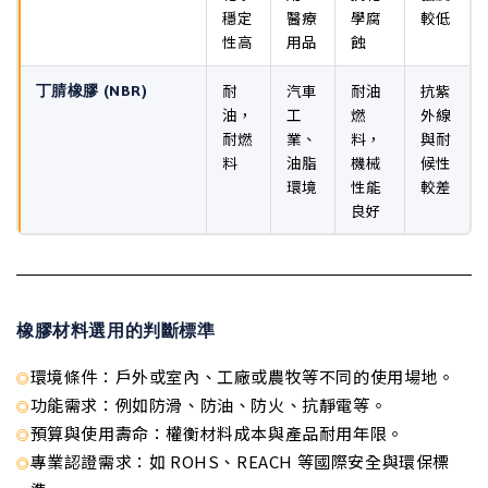
穩定
醫療
學腐
較低
性高
用品
蝕
耐
汽車
耐油
抗紫
丁腈橡膠 (NBR)
油，
工
燃
外線
耐燃
業、
料，
與耐
料
油脂
機械
候性
環境
性能
較差
良好
橡膠材料選用的判斷標準
環境條件：戶外或室內、工廠或農牧等不同的使用場地。
功能需求：例如防滑、防油、防火、抗靜電等。
預算與使用壽命：權衡材料成本與產品耐用年限。
專業認證需求：如 ROHS、REACH 等國際安全與環保標