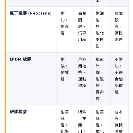
耐
商業
耐油
成本
氯丁橡膠 (Neoprene)
油，
廚
耐
較
耐高
房、
熱，
高，
溫
汽車
耐化
彈性
用品
學性
略差
強
耐
戶外
抗紫
不耐
EPDM 橡膠
候，
用地
外
油，
耐酸
墊、
線，
不適
鹼
運動
耐酸
合油
場所
鹼，
脂環
壽命
境
長
耐高
特殊
耐高
成本
矽膠橡膠
低
工業
低
高，
溫，
應
溫，
機械
化學
用、
抗化
強度