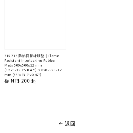
715 716 防焰拼接橡膠墊｜Flame-
Resistant Interlocking Rubber
Mats 500×500×12 mm
(19.7"×19.7"×0.47") & 890×590×12
mm (35"×23.2"×0.47")
Regular
從
NT$ 200
起
price
返回