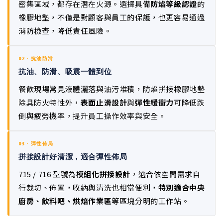
密集區域，都存在潛在火源。選擇具備
防焰等級認證
的
橡膠地墊，不僅是對顧客與員工的保護，也更容易通過
消防檢查，降低責任風險。
02 · 抗油防滑
抗油、防滑、吸震一體到位
餐飲現場常見液體灑落與油污堆積，防焰拼接橡膠地墊
除具防火特性外，
表面止滑設計
與
彈性緩衝力
可降低跌
倒與疲勞機率，提升員工操作效率與安全。
03 · 彈性佈局
拼接設計好清潔，適合彈性佈局
715 / 716 型號為
模組化拼接設計
，適合依空間需求自
行裁切、佈置，收納與清洗也相當便利，
特別適合中央
廚房、飲料吧、烘焙作業區
等區塊分明的工作站。