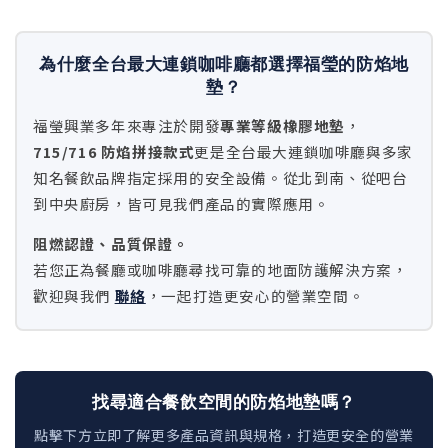
為什麼全台最大連鎖咖啡廳都選擇福瑩的防焰地
墊？
福瑩興業多年來專注於開發
專業等級橡膠地墊
，
715/716 防焰拼接款式
更是全台最大連鎖咖啡廳與多家
知名餐飲品牌指定採用的安全設備。從北到南、從吧台
到中央廚房，皆可見我們產品的實際應用。
阻燃認證、品質保證。
若您正為餐廳或咖啡廳尋找可靠的地面防護解決方案，
歡迎與我們
聯絡
，一起打造更安心的營業空間。
找尋適合餐飲空間的防焰地墊嗎？
點擊下方立即了解更多產品資訊與規格，打造更安全的營業